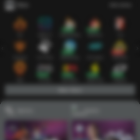
Slots
Lihat semua
Hot
IDNSLOT
PragmaticPlay
Habanero
TTG
Exclusive
Fat Panda
Microgaming
5G Games
Askmeslot
New
PG Soft
Slot Mania
Nolimit City
Playtech
Main Slots
Sports+
Casino