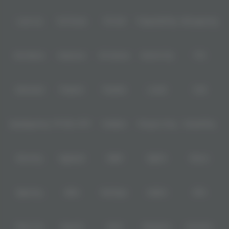
untuk memberikan permainan yang adil (fair play). Dengan teknologi yang
terus diperbarui, pemain dapat menikmati permainan tanpa gangguan,
baik melalui perangkat desktop maupun mobile. Hal ini menjadikan
Level Up
Fat Panda
PG Soft
PragmaticPlay
Microgaming
ASIALIVE88sebagai pilihan yang praktis untuk bermain kapan saja.
Slot Mania
Habanero
5G Games
Nolimit City
TTG
Askmeslot
Playtech
PlayStar
Live22
CQ9
Spadegaming
PP 98% RTP
FastSpin
Penguin King
SimplePlay
Booming
Yggdrasil
GMW
BigPot
Reevo
Bgaming
BNG
RedTiger
NetEnt
BTG
Play'n Go
Apparat
Nsoft
Minigame
Evolution