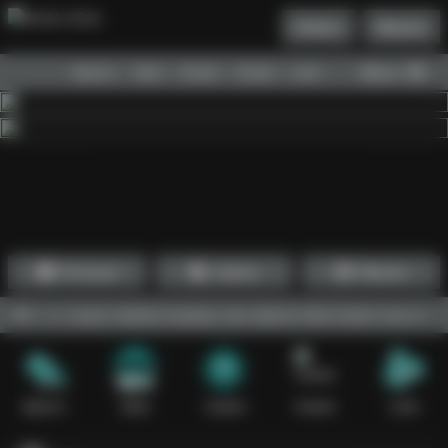
Daftar
Masuk
Menu
Beranda
Sports+
Slots
Casino
Casino
Lotto
Arcade
Fishing
1
2
3
4
5
6
7
8
9
10
11
12
13
14
15
Promosi
Daftar
Masuk
cepat, fasilitas lengkap, dan dijamin bikin betah mampir.
Sports+
Slots
Casino
Casino
Lotto