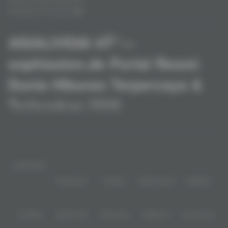
Pengaduan Konsumen
ASIALIVE88 ðŸ”—
sophiaston.de Portal Resmi
Dunia Hiburan Terpercaya &
Terlengkap 2026
Baca lebih
ASIALIVE88 terbukti menjadi portal resmi dunia hiburan terpercaya &
terlengkap 2026. Transaksi super cepat, fasilitas lengkap, dan dijamin bikin
betah mampir.
Partner
ASIALIVE88 Situs Casino Online
IDNPOKER
Terpercaya dengan Sistem Aman
IDNArcade
UboBet
SABA Sports
SBOBET
Casino online semakin populer di Indonesia karena kemudahan akses
dan variasi permainan yang menarik. Salah satu platform yang banyak
dikenal adalah ASIALIVE88, sebuah situs live casino online yang
menawarkan pengalaman bermain yang stabil, aman, dan nyaman bagi
CTR368
NSOFT 88
TFGaming
IDNSLOT
Spin Royal
semua pemain. ASIALIVE88 hadir dengan sistem modern yang dirancang